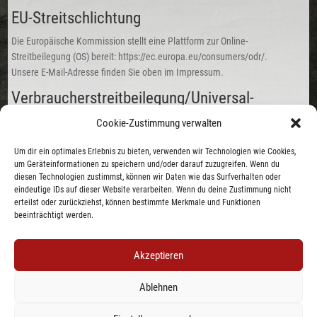
EU-Streitschlichtung
Die Europäische Kommission stellt eine Plattform zur Online-
Streitbeilegung (OS) bereit:
https://ec.europa.eu/consumers/odr/
.
Unsere E-Mail-Adresse finden Sie oben im Impressum.
Verbraucher­streit­beilegung/Universal­
schlichtungs­stelle
Cookie-Zustimmung verwalten
Wir sind nicht bereit oder verpflichtet, an Streitbeilegungsverfahren vor
Um dir ein optimales Erlebnis zu bieten, verwenden wir Technologien wie Cookies,
einer Verbraucherschlichtungsstelle teilzunehmen.
um Geräteinformationen zu speichern und/oder darauf zuzugreifen. Wenn du
diesen Technologien zustimmst, können wir Daten wie das Surfverhalten oder
eindeutige IDs auf dieser Website verarbeiten. Wenn du deine Zustimmung nicht
erteilst oder zurückziehst, können bestimmte Merkmale und Funktionen
beeinträchtigt werden.
STARTSEITE
|
IMPRESSUM
|
DATENSCHUTZ
Akzeptieren
Keine Kategorien
Ablehnen