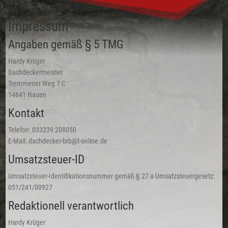
Impressum
Angaben gemäß § 5 TMG
Hardy Krüger
Dachdeckermeister
Tremmener Weg 7 C
14641 Nauen
Kontakt
Telefon: 033239 208050
E-Mail: dachdecker-brb@t-online.de
Umsatzsteuer-ID
Umsatzsteuer-Identifikationsnummer gemäß § 27 a Umsatzsteuergesetz:
051/241/00927
Redaktionell verantwortlich
Hardy Krüger